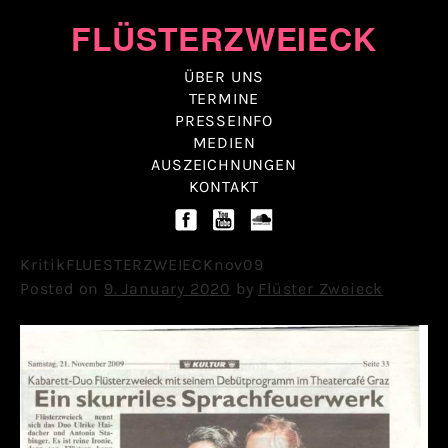
Skip
FLÜSTERZWEIECK
to
content
ÜBER UNS
TERMINE
PRESSEINFO
MEDIEN
AUSZEICHNUNGEN
KONTAKT
KritikFLUESTERZWEIECKnov09
Posted on
9. January 2020
by
Flüster Zweieck